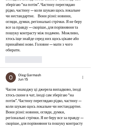
зберігаю “на потім”. Частину переглядаю 
рідко, частину — коли шукаю щось локальне 
чи нестандартне.    Вони різні: новини, 
огляди, думки, регіональні стрічки. Я не беру 
все за правду — скоріше, для порівняння та 
пошуку контрасту між подачею.  Можливо, 
хтось іще знайде серед них щось цікаве або 
принаймні нове. Головне — мати з чого 
обирати. 
Like
Reply
Oleg Garmash
Jun 15
Часом знаходжу ці джерела випадково, іноді 
хтось скине в чат, іноді сам зберігаю “на 
потім”. Частину переглядаю рідко, частину — 
коли шукаю щось локальне чи нестандартне.    
Вони різні: новини, огляди, думки, 
регіональні стрічки. Я не беру все за правду — 
скоріше, для порівняння та пошуку контрасту 