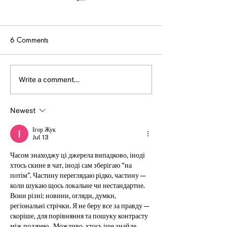
6 Comments
A WIN FOR THE
Watch A VIRTUA
Write a comment...
EPILEPSIES - SENATE HELP
Congressional Bri
MARKING UP NATIONAL
on July 16th
Newest
PLAN FOR EPILEPSY
TOMORROW!
Ігор Жук
Jul 13
Часом знаходжу ці джерела випадково, іноді 
хтось скине в чат, іноді сам зберігаю “на 
потім”. Частину переглядаю рідко, частину — 
коли шукаю щось локальне чи нестандартне.    
Вони різні: новини, огляди, думки, 
регіональні стрічки. Я не беру все за правду — 
скоріше, для порівняння та пошуку контрасту 
між подачею.  Можливо, хтось іще знайде 