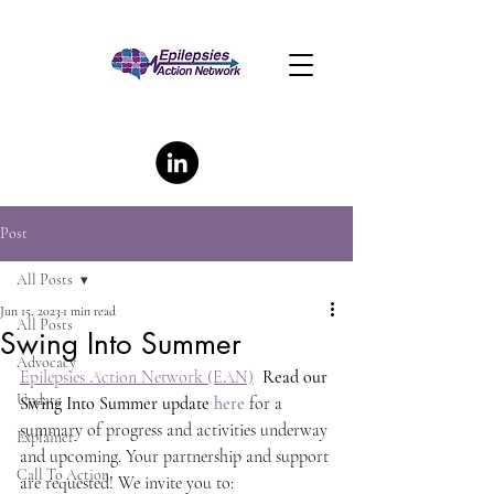
Post
All Posts
Jun 15, 2023
1 min read
All Posts
Swing Into Summer
Advocacy
Epilepsies Action Network (EAN)
Read our 
Update
Swing Into Summer update 
here
 for a 
summary of progress and activities underway 
Explainer
and upcoming. Your partnership and support 
Call To Action
are requested! We invite you to: