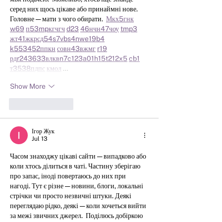
серед них щось цікаве або принаймні нове. 
Головне — мати з чого обирати.  
М
к
х
5
г
нк
w69
п
53
mp
кг
чг
ч
d23
46
н
чн
47
чо
у
tmp3
жт
41
ж
кр
сд
54
s7
vb
s4
nw
e19
b4
k55
34
52
пп
кн
с
о
вн
43
вж
мг
r19
рд
r24
36
33
вл
кв
n7
c123
a01
h15
t21
2x5
cb1
т
35
38
пд
пс
км
ол
 …
Show More
Like
Reply
Ігор Жук
Jul 13
Часом знаходжу цікаві сайти — випадково або 
коли хтось ділиться в чаті. Частину зберігаю 
про запас, іноді повертаюсь до них при 
нагоді. Тут є різне — новини, блоги, локальні 
стрічки чи просто незвичні штуки. Деякі 
переглядаю рідко, деякі — коли хочеться вийти 
за межі звичних джерел.  Поділюсь добіркою 