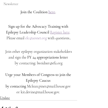
Newsletter
Join the Coalition 
here
. 
Sign up for the Advocacy Training with 
Epilepsy Leadership Council 
Register here
. 
Please email 
elc@aesnet.org
 with questions.
.
Join other epilepsy organization stakeholders 
and sign the 
FY 24 appropriations letter
by contacting: lweidner@efa.org
Urge your Members of Congress to join the 
Epilepsy Caucus 
by contacting 
Mclean.piner@mail.house.gov 
or kit.devine@mail.house.gov. 
Update