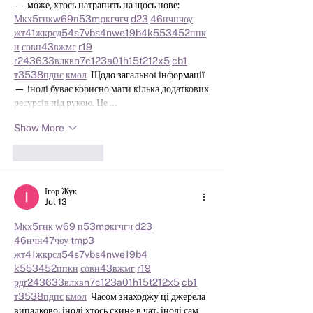
— може, хтось натрапить на щось нове:  
М
к
х
5
г
нк
w69
п
53
mp
кг
чг
ч
d23
46
н
чн
чо
у
жт
41
ж
кр
сд
54
s7
vb
s4
nw
e19
b4
k55
34
52
пп
к
н
с
о
вн
43
вж
мг
r19
r24
36
33
вл
кв
n7
c123
a01
h15
t21
2x5
cb1
т
35
38
пд
пс
км
ол
  Щодо загальної інформації 
— іноді буває корисно мати кілька додаткових 
ресурсів під рукою. Це …
Show More
Like
Reply
Ігор Жук
Jul 13
М
к
х
5
г
нк
w69
п
53
mp
кг
чг
ч
d23
46
н
чн
47
чо
у
tmp3
жт
41
ж
кр
сд
54
s7
vb
s4
nw
e19
b4
k55
34
52
пп
кн
с
о
вн
43
вж
мг
r19
рд
r24
36
33
вл
кв
n7
c123
a01
h15
t21
2x5
cb1
т
35
38
пд
пс
км
ол
  Часом знаходжу ці джерела 
випадково, іноді хтось скине в чат, іноді сам 